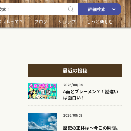
詳細
検索
ズレレって？
ブログ
ショップ
もっと楽しむ！
最近の投稿
2026/08/04
A面とブレーメン？！勘違い
は面白い！
2026/08/03
歴史の正体は〜今この瞬間。