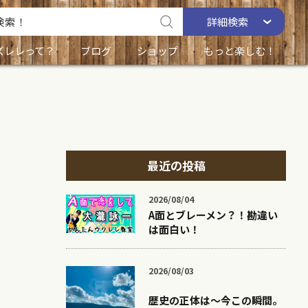
詳細
検索
ズレレって？
ブログ
ショップ
もっと楽しむ！
最近の投稿
2026/08/04
A面とブレーメン？！勘違い
は面白い！
2026/08/03
歴史の正体は〜今この瞬間。