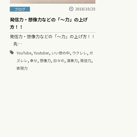
2018/10/25
ブログ
発信力・想像力などの「～力」の上げ
方！！
発信力・想像力などの「～力」の上げ方！！
先…
,
,
,
,
YouTube
Youtuber
いい世の中
ウクレレ
ガ
,
,
,
,
,
,
ズレレ
幸せ
想像力
日々の
演奏力
発信力
表現力