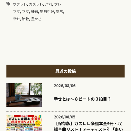
,
,
,
ウクレレ
ガズレレ
パパ
プレ
,
,
,
,
,
ママ
ママ
妊婦
家庭料理
家族
,
,
幸せ
胎教
豊かさ
最近の投稿
2026/08/06
幸せとは〜８ビートの３拍目？
2026/08/05
【保存版】ガズレレ楽譜本全9冊・収
録全曲リスト！アーティスト別「あい