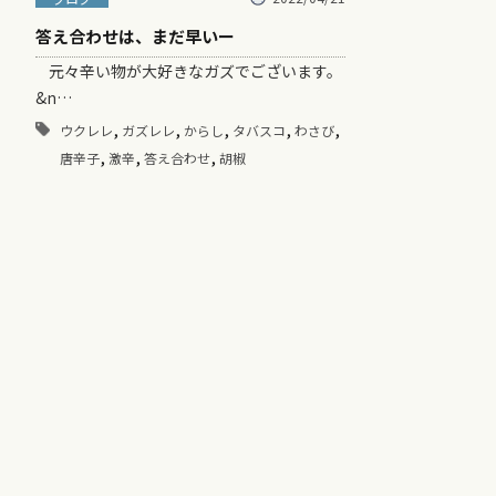
答え合わせは、まだ早いー
元々辛い物が大好きなガズでございます。
&n…
,
,
,
,
,
ウクレレ
ガズレレ
からし
タバスコ
わさび
,
,
,
唐辛子
激辛
答え合わせ
胡椒