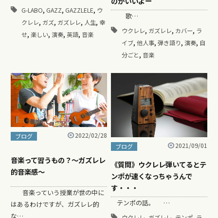
のがいいよー
,
,
,
G-LABO
GAZZ
GAZZLELE
ウ
歌…
,
,
,
,
クレレ
ガズ
ガズレレ
人生
幸
,
,
,
ウクレレ
ガズレレ
カバー
ラ
,
,
,
,
せ
楽しい
演奏
英語
音楽
,
,
,
,
イブ
他人事
弾き語り
演奏
自
,
分ごと
音楽
2022/02/28
ブログ
2021/09/01
ブログ
音楽って習うもの？〜ガズレレ
《質問》ウクレレ弾いてるとテ
的音楽感〜
ンポが速くなっちゃうんで
す・・・
音楽っていう授業が世の中に
テンポの話。 …
はあるわけですが、ガズレレ的
な…
,
,
,
ウクレレ
ガズレレ
テンポ
ラ