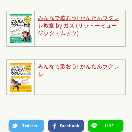
みんなで歌おう! かんたんウクレ
レ教室 by ガズ (リットーミュー
ジック・ムック)
みんなで歌おう! かんたんウクレ
レ
Twitter
Facebook
LINE