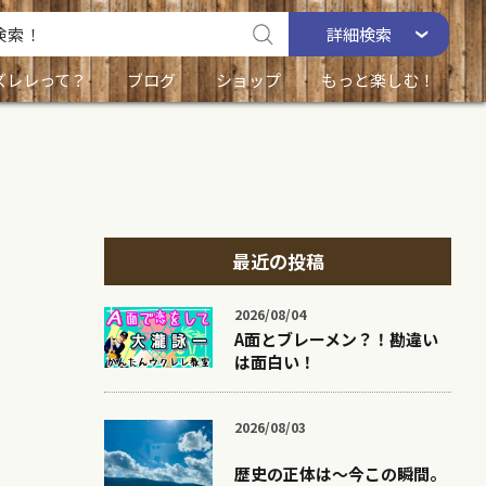
詳細
検索
ズレレって？
ブログ
ショップ
もっと楽しむ！
最近の投稿
2026/08/04
A面とブレーメン？！勘違い
は面白い！
2026/08/03
歴史の正体は〜今この瞬間。