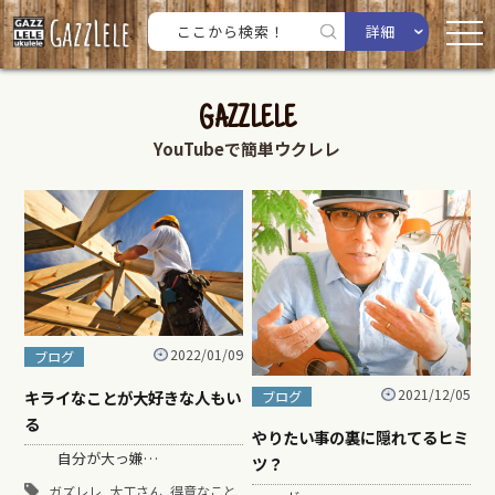
詳細
GAZZLELE
YouTubeで簡単ウクレレ
2022/01/09
ブログ
2021/12/05
キライなことが大好きな人もい
ブログ
る
やりたい事の裏に隠れてるヒミ
自分が大っ嫌…
ツ？
,
,
,
ガズレレ
大工さん
得意なこと