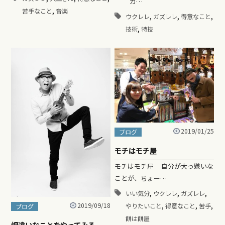
ガ…
,
苦手なこと
音楽
,
,
,
ウクレレ
ガズレレ
得意なこと
,
技術
特技
2019/01/25
ブログ
モチはモチ屋
モチはモチ屋 自分が大っ嫌いな
ことが、ちょー…
,
,
,
いい気分
ウクレレ
ガズレレ
,
,
,
2019/09/18
やりたいこと
得意なこと
苦手
ブログ
餅は餅屋
畑違いなことをやってみる