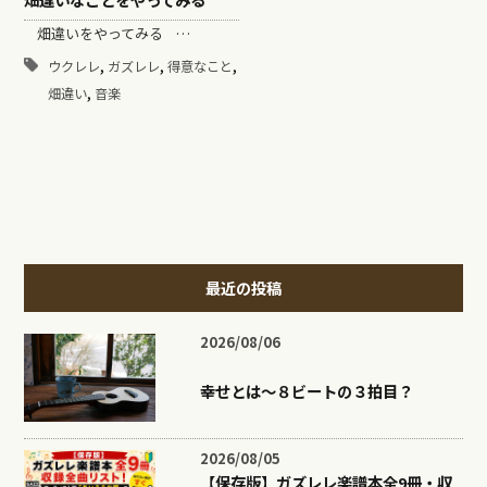
畑違いをやってみる …
,
,
,
ウクレレ
ガズレレ
得意なこと
,
畑違い
音楽
最近の投稿
2026/08/06
幸せとは〜８ビートの３拍目？
2026/08/05
【保存版】ガズレレ楽譜本全9冊・収