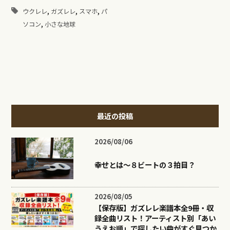
,
,
,
ウクレレ
ガズレレ
スマホ
パ
,
ソコン
小さな地球
最近の投稿
2026/08/06
幸せとは〜８ビートの３拍目？
2026/08/05
【保存版】ガズレレ楽譜本全9冊・収
録全曲リスト！アーティスト別「あい
うえお順」で探したい曲がすぐ見つか