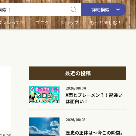
詳細
検索
ズレレって？
ブログ
ショップ
もっと楽しむ！
最近の投稿
2026/08/04
A面とブレーメン？！勘違い
は面白い！
2026/08/03
歴史の正体は〜今この瞬間。
/10/08