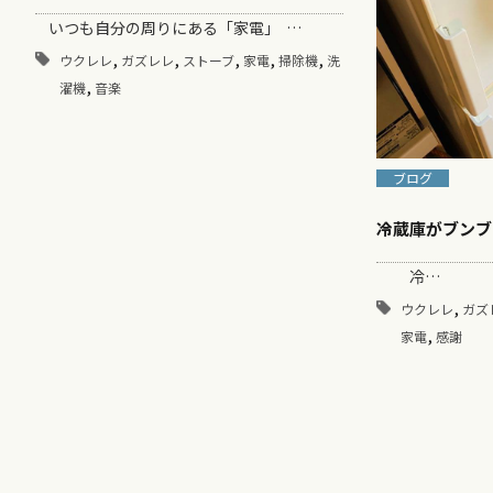
いつも自分の周りにある「家電」 …
,
,
,
,
,
ウクレレ
ガズレレ
ストーブ
家電
掃除機
洗
,
濯機
音楽
ブログ
冷蔵庫がブンブ
冷…
,
ウクレレ
ガズ
,
家電
感謝