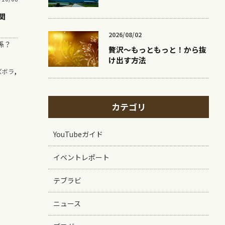
関
2026/08/02
関係？
贅沢〜もっともっと！から抜
け出す方法
,
ズボラ
カテゴリ
YouTubeガイド
イベントレポート
テブラビ
ニュース