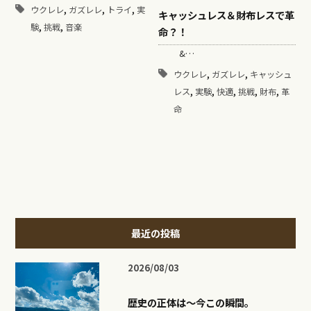
,
,
,
ウクレレ
ガズレレ
トライ
実
キャッシュレス＆財布レスで革
,
,
験
挑戦
音楽
命？！
&…
,
,
ウクレレ
ガズレレ
キャッシュ
,
,
,
,
,
レス
実験
快適
挑戦
財布
革
命
最近の投稿
2026/08/03
歴史の正体は〜今この瞬間。