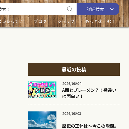
詳細
検索
ズレレって？
ブログ
ショップ
もっと楽しむ！
最近の投稿
2026/08/04
A面とブレーメン？！勘違い
は面白い！
2026/08/03
歴史の正体は〜今この瞬間。