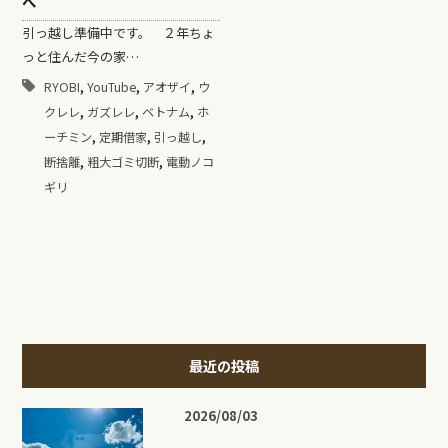
へ
引っ越し準備中です。 ２年ちょ
っと住んだ今の家…
,
,
,
RYOBI
YouTube
アオザイ
ウ
,
,
,
クレレ
ガズレレ
ベトナム
ホ
,
,
,
ーチミン
定期借家
引っ越し
,
,
断捨離
粗大ゴミ切断
電動ノコ
ギリ
最近の投稿
2026/08/03