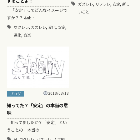
することよ！
,
,
,
ガズレレ
リフレレ
安定
新し
「安定」ってどんなイメージで
いこと
すか？？ &nb…
,
,
,
,
ウクレレ
ガズレレ
変化
安定
,
進化
音楽
2019/03/18
ブログ
知ってた？「安定」の本当の意
味
知ってましたか？「安定」とい
うことの 本当の…
,
,
,
AI
ウクレレ
ガズレレ
人工知