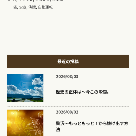
,
,
,
能
安定
沸騰
自動運転
最近の投稿
2026/08/03
歴史の正体は〜今この瞬間。
2026/08/02
贅沢〜もっともっと！から抜け出す方
法