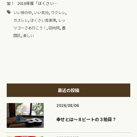
加！ 2018年度「ほくさい…
,
,
,
いい世の中
いい気分
ウクレレ
,
,
ガズレレ
ほくさい音楽博
レッ
,
,
ツゴーさあ行こう！
回向院
墨
,
田区
楽しい
最近の投稿
2026/08/06
幸せとは〜８ビートの３拍目？