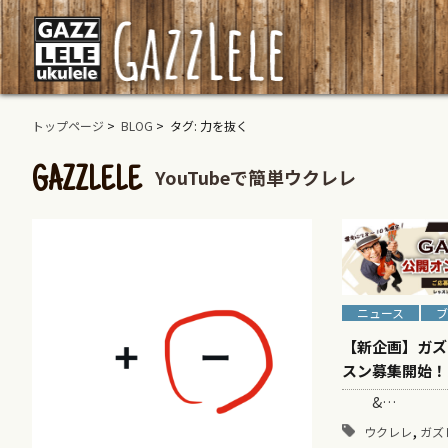
トップページ
>
BLOG
> タグ: 力を抜く
YouTubeで簡単ウクレレ
GAZZLELE
ニュース
ブ
【新企画】ガズ
スン募集開始！
&…
,
ウクレレ
ガズ