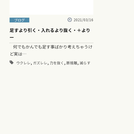
2021/03/16
ブログ
足すより引く・入れるより抜く・＋より
ー
何でもかんでも足す事ばかり考えちゃうけ
ど実は…
,
,
,
,
ウクレレ
ガズレレ
力を抜く
断捨離
減らす