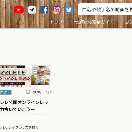
トップ
YouTube完全ガイド
ガ
2020/09/27
ログ
レレ公開オンラインレッ
力抜いていこうー
,
,
レレ
レッスン
力を抜く