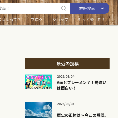
詳細
検索
ズレレって？
ブログ
ショップ
もっと楽しむ！
最近の投稿
2026/08/04
A面とブレーメン？！勘違い
は面白い！
2026/08/03
歴史の正体は〜今この瞬間。