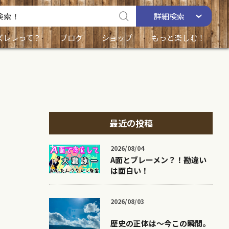
詳細
検索
ズレレって？
ブログ
ショップ
もっと楽しむ！
最近の投稿
2026/08/04
A面とブレーメン？！勘違い
は面白い！
2026/08/03
歴史の正体は〜今この瞬間。