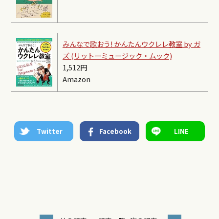
みんなで歌おう! かんたんウクレレ教室 by ガ
ズ (リットーミュージック・ムック)
1,512円
Amazon
Twitter
Facebook
LINE