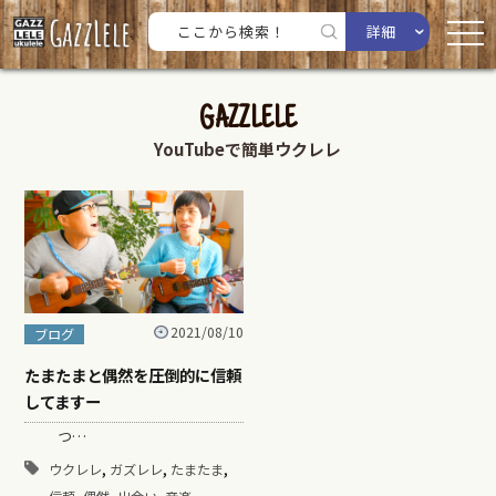
詳細
GAZZLELE
YouTubeで簡単ウクレレ
2021/08/10
ブログ
たまたまと偶然を圧倒的に信頼
してますー
つ…
,
,
,
ウクレレ
ガズレレ
たまたま
,
,
,