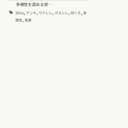
多様性を認める世…
,
,
,
,
,
SDGs
アンチ
ウクレレ
ガズレレ
何くそ
多
,
様性
音楽