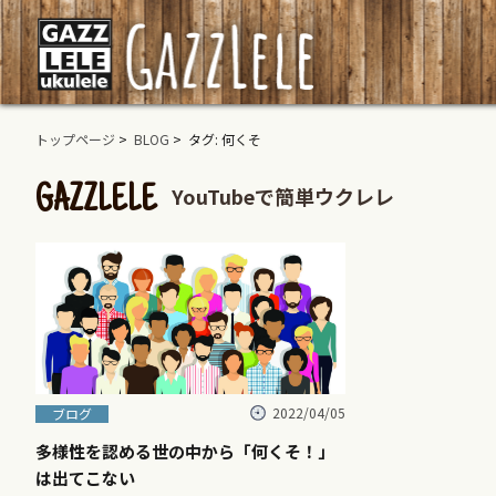
トップページ
>
BLOG
> タグ: 何くそ
YouTubeで簡単ウクレレ
GAZZLELE
2022/04/05
ブログ
多様性を認める世の中から「何くそ！」
は出てこない