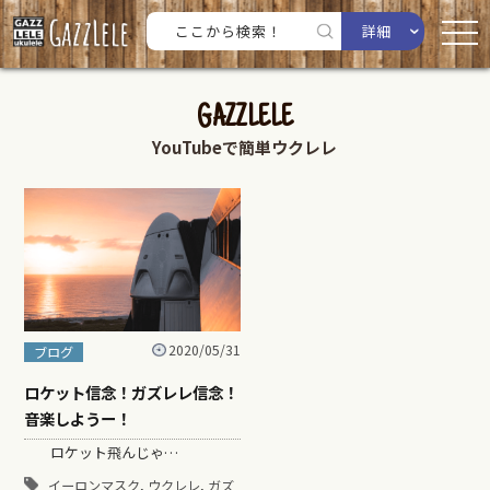
詳細
GAZZLELE
YouTubeで簡単ウクレレ
2020/05/31
ブログ
ロケット信念！ガズレレ信念！
音楽しようー！
ロケット飛んじゃ…
,
,
イーロンマスク
ウクレレ
ガズ