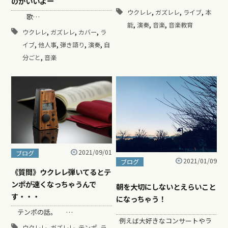
のがいいよー
,
,
,
ウクレレ
ガズレレ
ライブ
本
歌…
,
,
,
能
演奏
音楽
音楽教育
,
,
,
ウクレレ
ガズレレ
カバー
ラ
,
,
,
,
イブ
他人事
弾き語り
演奏
自
,
分ごと
音楽
2021/09/01
ブログ
2021/01/09
ブログ
《質問》ウクレレ弾いてるとテ
ンポが速くなっちゃうんで
朝を大切にしないとえらいこと
す・・・
になっちゃう！
テンポの話。 …
例えば大好きなコンサートやラ
,
,
,
ウクレレ
ガズレレ
テンポ
ラ