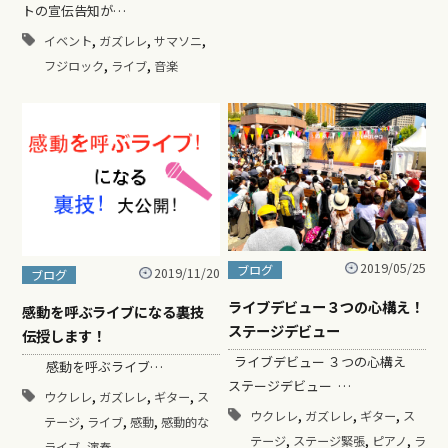
トの宣伝告知が…
,
,
,
イベント
ガズレレ
サマソニ
,
,
フジロック
ライブ
音楽
2019/05/25
ブログ
2019/11/20
ブログ
ライブデビュー３つの心構え！
感動を呼ぶライブになる裏技
ステージデビュー
伝授します！
ライブデビュー ３つの心構え
感動を呼ぶライブ…
ステージデビュー …
,
,
,
ウクレレ
ガズレレ
ギター
ス
,
,
,
ウクレレ
ガズレレ
ギター
ス
,
,
,
テージ
ライブ
感動
感動的な
,
,
,
テージ
ステージ緊張
ピアノ
ラ
,
ライブ
演奏