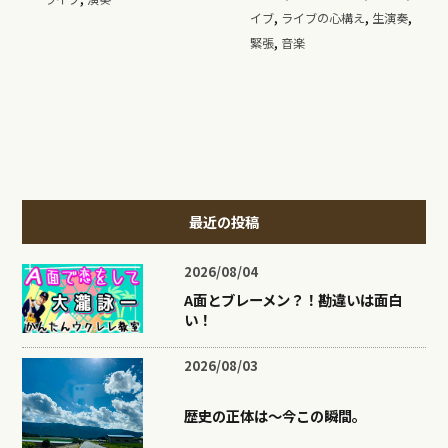
,
,
,
イブ
ライブの心構え
生演奏
,
緊張
音楽
最近の投稿
2026/08/04
A面とブレーメン？！勘違いは面白
い！
2026/08/03
歴史の正体は〜今この瞬間。