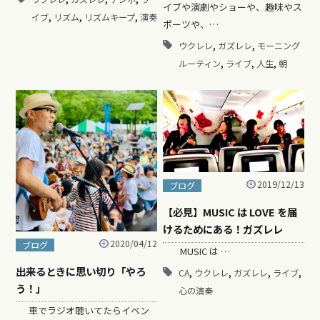
イブや演劇やショーや、趣味やス
,
,
,
イブ
リズム
リズムキープ
演奏
ポーツや、…
,
,
ウクレレ
ガズレレ
モーニング
,
,
,
ルーティン
ライブ
人生
朝
2019/12/13
ブログ
【必見】MUSIC は LOVE を届
けるためにある！ガズレレ
2020/04/12
ブログ
MUSIC は …
出来るときに思い切り「やろ
,
,
,
,
CA
ウクレレ
ガズレレ
ライブ
う！」
心の演奏
車でラジオ聴いてたらイベン