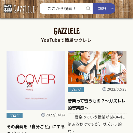
詳細
GAZZLELE
YouTubeで簡単ウクレレ
2022/02/28
ブログ
音楽って習うもの？〜ガズレレ
的音楽感〜
2022/04/24
ブログ
音楽っていう授業が世の中に
はあるわけですが、ガズレレ的
その演奏を「自分ごと」にする
な…