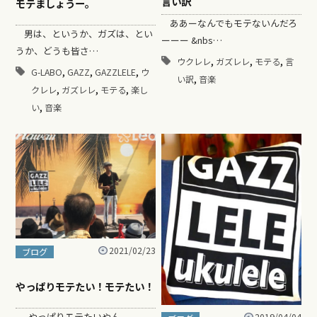
言い訳
モテましょうー。
ああーなんでもモテないんだろ
男は、というか、ガズは、とい
ーーー &nbs…
うか、どうも皆さ…
,
,
,
ウクレレ
ガズレレ
モテる
言
,
,
,
G-LABO
GAZZ
GAZZLELE
ウ
,
い訳
音楽
,
,
,
クレレ
ガズレレ
モテる
楽し
,
い
音楽
2021/02/23
ブログ
やっぱりモテたい！モテたい！
やっぱりモテたいやん。