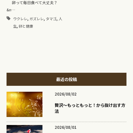
卵って毎日食べて大丈夫？
&n…
,
,
,
ウクレレ
ガズレレ
タマゴ
人
,
生
卵と健康
最近の投稿
2026/08/02
贅沢〜もっともっと！から抜け出す方
法
2026/08/01