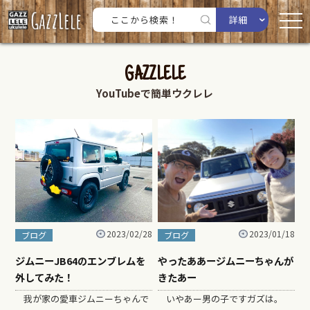
詳細
GAZZLELE
YouTubeで簡単ウクレレ
2023/01/18
2023/02/28
ブログ
ブログ
やったああージムニーちゃんが
ジムニーJB64のエンブレムを
きたあー
外してみた！
いやあー男の子ですガズは。
我が家の愛車ジムニーちゃんで