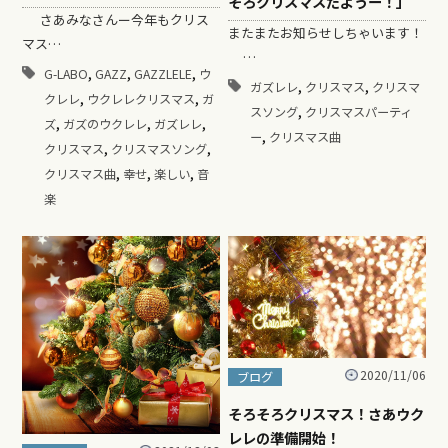
そろクリスマスだようー！」
さあみなさんー今年もクリス
またまたお知らせしちゃいます！
マス…
…
,
,
,
G-LABO
GAZZ
GAZZLELE
ウ
,
,
ガズレレ
クリスマス
クリスマ
,
,
クレレ
ウクレレクリスマス
ガ
,
スソング
クリスマスパーティ
,
,
,
ズ
ガズのウクレレ
ガズレレ
,
ー
クリスマス曲
,
,
クリスマス
クリスマスソング
,
,
,
クリスマス曲
幸せ
楽しい
音
楽
2020/11/06
ブログ
そろそろクリスマス！さあウク
レレの準備開始！