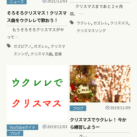
2021/12/03
ニュース
クリスマスまであと２ヶ月
そろそろクリスマス！クリスマ
弱。 …
ス曲をウクレレで歌おう！
,
,
,
ウクレレ
ガズレレ
クリスマス
もうそろそろクリスマスがや
クリスマスソング
って…
,
,
ガズピアノ
ガズレレ
クリスマ
,
,
スソング
クリスマス曲
音楽
2019/11/09
ブログ
クリスマスでウクレレ！ 今か
ら練習しようー
2019/12/03
YouTubeガイド
ブログ
ク…