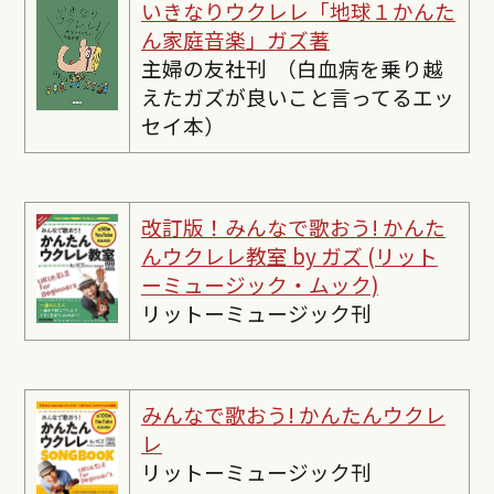
いきなりウクレレ「地球１かんた
ん家庭音楽」ガズ著
主婦の友社刊 （白血病を乗り越
えたガズが良いこと言ってるエッ
セイ本）
改訂版！みんなで歌おう! かんた
んウクレレ教室 by ガズ (リット
ーミュージック・ムック)
リットーミュージック刊
みんなで歌おう! かんたんウクレ
レ
リットーミュージック刊