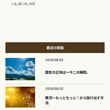
,
,
人生
居心地
布団
最近の投稿
2026/08/03
歴史の正体は〜今この瞬間。
2026/08/02
贅沢〜もっともっと！から抜け出す方
法