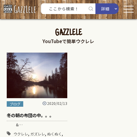
詳細
GAZZLELE
YouTubeで簡単ウクレレ
2020/02/13
ブログ
冬の朝の布団の中。。。
&…
,
,
,
ウクレレ
ガズレレ
ぬくぬく