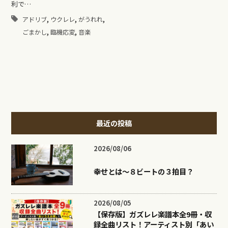
利で…
,
,
,
アドリブ
ウクレレ
がうれれ
,
,
ごまかし
臨機応変
音楽
最近の投稿
2026/08/06
幸せとは〜８ビートの３拍目？
2026/08/05
【保存版】ガズレレ楽譜本全9冊・収
録全曲リスト！アーティスト別「あい