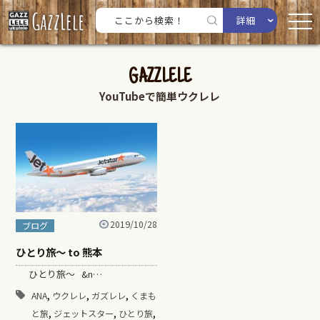
詳細
GAZZLELE
YouTubeで簡単ウクレレ
2019/10/28
ブログ
ひとり旅～ to 熊本
ひとり旅～ &n…
,
,
,
ANA
ウクレレ
ガズレレ
くまも
,
,
,
と旅
ジェットスター
ひとり旅