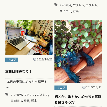
,
,
,
いい気分
ウクレレ
ガズレレ
,
サイコー
音楽
2019/10/26
ブログ
本日は晴天なり！
本日の東京はめっちゃ晴天！
2019/09/21
…
ブログ
,
,
,
いい気分
ウクレレ
ガズレレ
猫とか、亀とか、めっちゃ気持
,
,
日本晴れ
晴天
熊本
ち良さそうだ