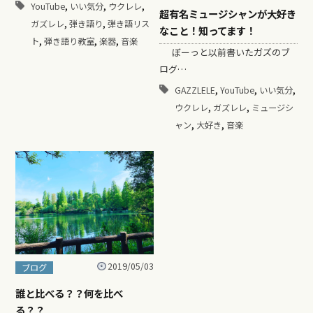
,
,
,
YouTube
いい気分
ウクレレ
超有名ミュージシャンが大好き
,
,
ガズレレ
弾き語り
弾き語リス
なこと！知ってます！
,
,
,
ト
弾き語り教室
楽器
音楽
ぼーっと以前書いたガズのブ
ログ…
,
,
,
GAZZLELE
YouTube
いい気分
,
,
ウクレレ
ガズレレ
ミュージシ
,
,
ャン
大好き
音楽
2019/05/03
ブログ
誰と比べる？？何を比べ
る？？