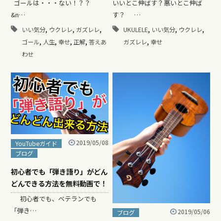
いいとこ伸ばす？悪いとこ伸ば
ゴールは・・・ない！？？
す？ …
&n…
,
,
,
,
,
,
UKULELE
いい気分
ウクレレ
いい気分
ウクレレ
ガズレレ
,
,
,
,
,
ガズレレ
幸せ
ゴール
人生
幸せ
正解
答えあ
わせ
2019/05/08
YouTubeガイド
ブログ
初心者でも「弾き語り」がどん
どんできる方法を無料動画で！
初心者でも、ベテランでも
「弾き…
2019/05/06
ブログ