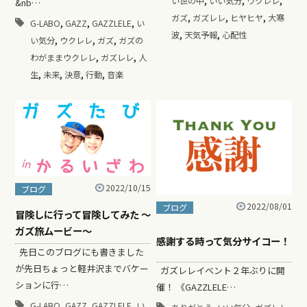
い世の中
いい気分
ウクレレ
&nb…
,
,
,
ガズ
ガズレレ
ヒヤヒヤ
大寒
,
,
,
G-LABO
GAZZ
GAZZLELE
い
,
,
波
天気予報
心配性
,
,
,
い気分
ウクレレ
ガズ
ガズの
,
,
わがままウクレレ
ガズレレ
人
,
,
,
,
生
未来
決意
行動
音楽
2022/10/15
ブログ
2022/08/01
ブログ
冒険しに行って冒険してみた ～
ガズ旅ムービー～
感謝する時って気分サイコー！
先日このブログにも書きました
が先日ちょっと軽井沢までバケー
ガズレレイベント２年ぶりに開
ションに行…
催！ 《GAZZLELE…
,
,
,
,
,
,
G-LABO
GAZZ
GAZZLELE
い