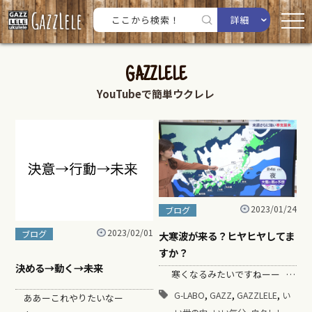
詳細
GAZZLELE
YouTubeで簡単ウクレレ
2023/01/24
ブログ
2023/02/01
ブログ
大寒波が来る？ヒヤヒヤしてま
すか？
決める→動く→未来
寒くなるみたいですねーー …
,
,
,
G-LABO
GAZZ
GAZZLELE
い
ああーこれやりたいなー
,
,
,