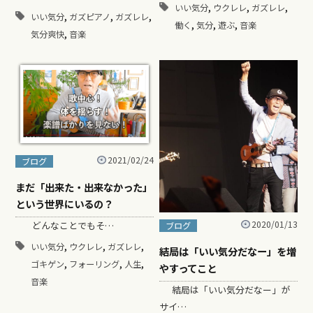
,
,
,
いい気分
ウクレレ
ガズレレ
,
,
,
いい気分
ガズピアノ
ガズレレ
,
,
,
働く
気分
遊ぶ
音楽
,
気分爽快
音楽
2021/02/24
ブログ
まだ「出来た・出来なかった」
という世界にいるの？
2020/01/13
どんなことでもそ…
ブログ
,
,
,
いい気分
ウクレレ
ガズレレ
結局は「いい気分だなー」を増
,
,
,
ゴキゲン
フォーリング
人生
やすってこと
音楽
結局は「いい気分だなー」が
サイ…