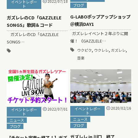
2022/07/18
イベントレポー
ブログ
ト
G-LABOポップアップショップ
ガズレレのCD「GAZZLELE
＠横浜DAY1
SONGS」歌詞＆コード
ガズレレイベント２年ぶりに開
ガズレレのCD「GAZZLELE
催！ 《GAZZLELE…
SONGS…
,
,
,
ウクピク
ウクレレ
ガズレレ
音楽
2020/02/16
イベントレポー
2022/07/01
イベントレポー
ト
ト
ニュース
ニュース
ブログ
ブログ
ガズレレ in 川口 終了
【チケット完売〜終了！】ガズ