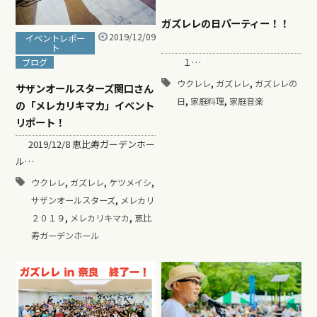
ガズレレの日パーティー！！
2019/12/09
イベントレポー
ト
１…
ブログ
,
,
ウクレレ
ガズレレ
ガズレレの
サザンオールスターズ関口さん
,
,
日
家庭料理
家庭音楽
の「メレカリキマカ」イベント
リポート！
2019/12/8 恵比寿ガーデンホー
ル…
,
,
,
ウクレレ
ガズレレ
ケツメイシ
,
サザンオールスターズ
メレカリ
,
,
２０１９
メレカリキマカ
恵比
寿ガーデンホール