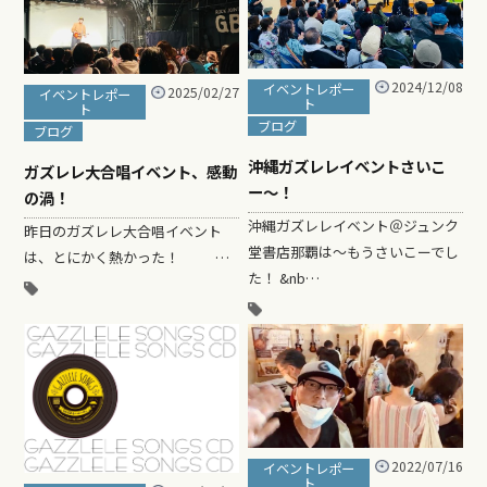
2024/12/08
イベントレポー
2025/02/27
イベントレポー
ト
ト
ブログ
ブログ
沖縄ガズレレイベントさいこ
ガズレレ大合唱イベント、感動
ー〜！
の渦！
沖縄ガズレレイベント＠ジュンク
昨日のガズレレ大合唱イベント
堂書店那覇は〜もうさいこーでし
は、とにかく熱かった！ …
た！ &nb…
2022/07/16
イベントレポー
ト