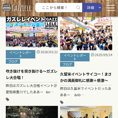
詳細
2026/03/21
イベントレポー
2025/09/24
イベントレポー
ト
ト
ブログ
ブログ
吹き抜けを突き抜ける〜ガズレ
久留米イベントサイコー！まさ
レ大合唱！
かの満員御礼に感謝＋感激〜
昨日はガズレレ大合唱イベント＠
昨日は久留米でイベントだったあ
愛知県豊川でしたああー &n…
ああー &nb…