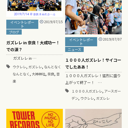
2019/07/15
イベントレポー
ト
ブログ
2019/07/07
イベントレポー
ガズレレ in 奈良！大成功ー！
ト
での涙？
ニュース
ガズレレ in …
１０００人ガズレレ！サイコー
,
,
でしたああ！
ウクレレ
ガズレレ
なんとなく
,
,
,
なんとなく
大神神社
奈良
音
１０００人ガズレレ！猛烈に盛り
楽
上がって終了ー！ …
,
１０００人ガズレレ
アースガー
,
,
デン
ウクレレ
ガズレレ