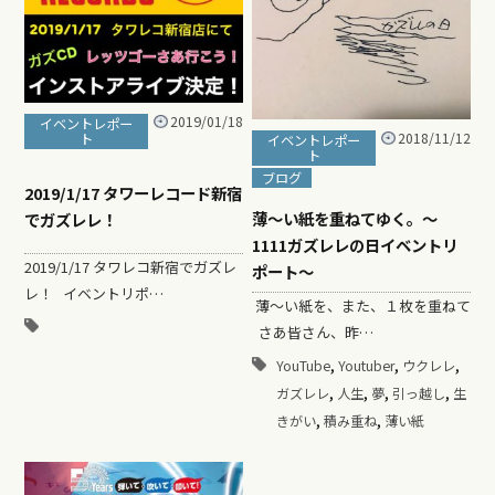
2019/01/18
イベントレポー
2018/11/12
ト
イベントレポー
ト
ブログ
2019/1/17 タワーレコード新宿
薄～い紙を重ねてゆく。〜
でガズレレ！
1111ガズレレの日イベントリ
2019/1/17 タワレコ新宿でガズレ
ポート〜
レ！ イベントリポ…
薄～い紙を、また、１枚を重ねて
さあ皆さん、昨…
,
,
,
YouTube
Youtuber
ウクレレ
,
,
,
,
ガズレレ
人生
夢
引っ越し
生
,
,
きがい
積み重ね
薄い紙