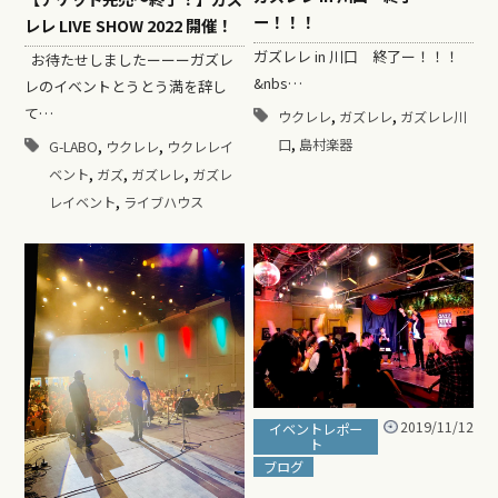
ー！！！
レレ LIVE SHOW 2022 開催！
ガズレレ in 川口 終了ー！！！
お待たせしましたーーーガズレ
&nbs…
レのイベントとうとう満を辞し
て…
,
,
ウクレレ
ガズレレ
ガズレレ川
,
,
,
口
島村楽器
G-LABO
ウクレレ
ウクレレイ
,
,
,
ベント
ガズ
ガズレレ
ガズレ
,
レイベント
ライブハウス
2019/11/12
イベントレポー
ト
ブログ