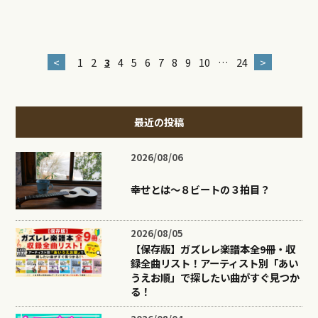
<
1
2
3
4
5
6
7
8
9
10
…
24
>
最近の投稿
2026/08/06
幸せとは〜８ビートの３拍目？
2026/08/05
【保存版】ガズレレ楽譜本全9冊・収
録全曲リスト！アーティスト別「あい
うえお順」で探したい曲がすぐ見つか
る！