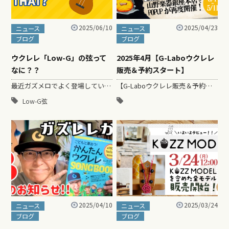
2025/06/10
2025/04/23
ニュース
ニュース
ブログ
ブログ
ウクレレ「Low-G」の弦って
2025年4月【G-Laboウクレレ
なに？？
販売＆予約スタート】
最近ガズメロでよく登場している「Low-G」についてざっくり説明していこうと思うよー！ 🎵 Low-Gってなに？ ウクレレの一番…
【G-Laboウクレレ販売＆予約スタート】 ２０２５年４月のG-Laboウクレレ販売期…
Low-G弦
2025/04/10
2025/03/24
ニュース
ニュース
ブログ
ブログ