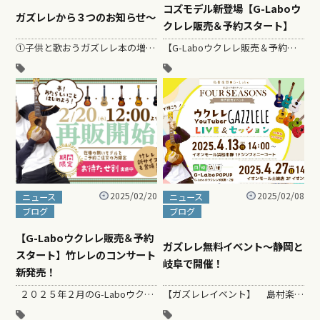
コズモデル新登場【G-Laboウ
ガズレレから３つのお知らせ〜
クレレ販売＆予約スタート】
①子供と歌おうガズレレ本の増刷決定しました！ こどもと歌おう！ かんたんウクレレSONGBOOK by ガズ リットーミュージック…
【G-Laboウクレレ販売＆予約スタート】 ２０２５年３月のG-Laboウクレレ販売期…
2025/02/20
2025/02/08
ニュース
ニュース
ブログ
ブログ
【G-Laboウクレレ販売＆予約
ガズレレ無料イベント〜静岡と
スタート】竹レレのコンサート
岐阜で開催！
新発売！
２０２５年２月のG-Laboウクレレ販売期間に突入しましたー …
【ガズレレイベント】 島村楽器×G-Laboガズレレのコラボ無料イベントの開催が決定しました！ &nbs…