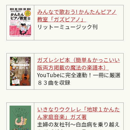
みんなで歌おう! かんたんピ
アノ
教室「ガズピアノ」
リットーミュージック刊
ガズレシピ本（簡単＆かっこいい
版両方掲載の魔法の楽譜本）
YouTubeに完全連動！一冊に厳選
８３曲を収録
いきなりウクレレ「地球１かんた
ん家庭音楽」ガズ著
主婦の友社刊〜白血病を乗り越え