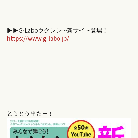
▶︎▶︎
G-Labo
ウクレレ～新サイト登場！
https://www.g-labo.jp/
とうとう出たー！