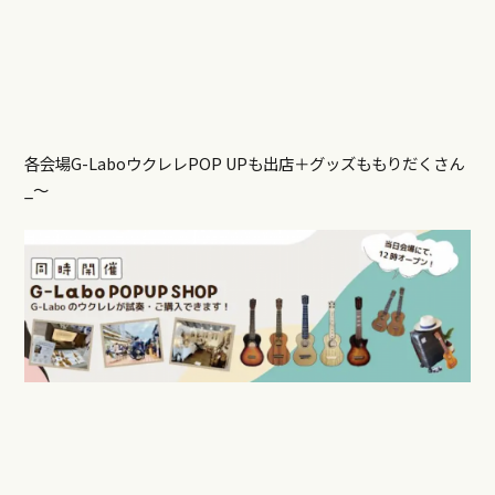
各会場G-LaboウクレレPOP UPも出店＋グッズももりだくさん
_〜