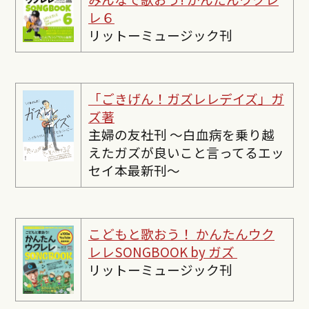
レ６
リットーミュージック刊
「ごきげん！ガズレレデイズ」ガ
ズ著
主婦の友社刊 〜白血病を乗り越
えたガズが良いこと言ってるエッ
セイ本最新刊〜
こどもと歌おう！ かんたんウク
レレSONGBOOK by ガズ
リットーミュージック刊