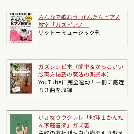
みんなで歌おう! かんたんピ
アノ
教室「ガズピアノ」
リットーミュージック刊
ガズレシピ本（簡単＆かっこいい
版両方掲載の魔法の楽譜本）
YouTubeに完全連動！一冊に厳選
８３曲を収録
いきなりウクレレ「地球１かんた
ん家庭音楽」ガズ著
主婦の友社刊〜白血病を乗り越え