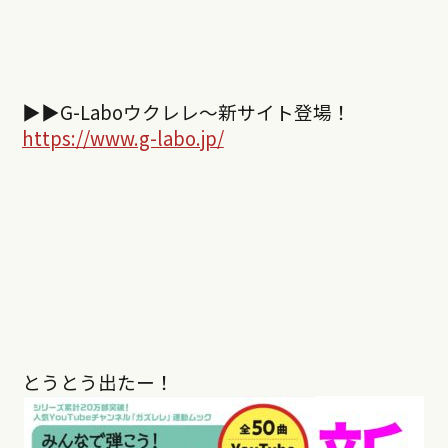
▶︎▶︎
G-Labo
ウクレレ～新サイト登場！
https://www.g-labo.jp/
とうとう出たー！