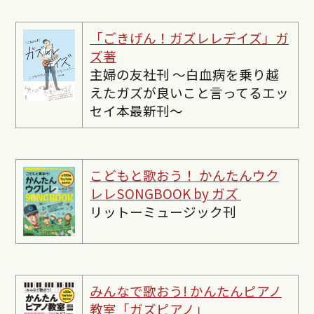
「ごきげん！ガズレレデイズ」ガ
ズ著
主婦の友社刊 〜白血病を乗り越
えたガズが良いこと言ってるエッ
セイ本最新刊〜
こどもと歌おう！ かんたんウク
レレSONGBOOK by ガズ
リットーミュージック刊
みんなで歌おう! かんたんピ
アノ
教室「ガズピアノ」