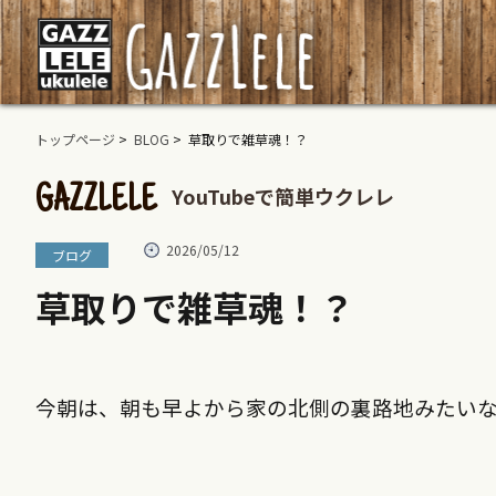
トップページ
>
BLOG
> 草取りで雑草魂！？
YouTubeで簡単ウクレレ
GAZZLELE
2026/05/12
ブログ
草取りで雑草魂！？
今朝は、朝も早よから家の北側の裏路地みたい