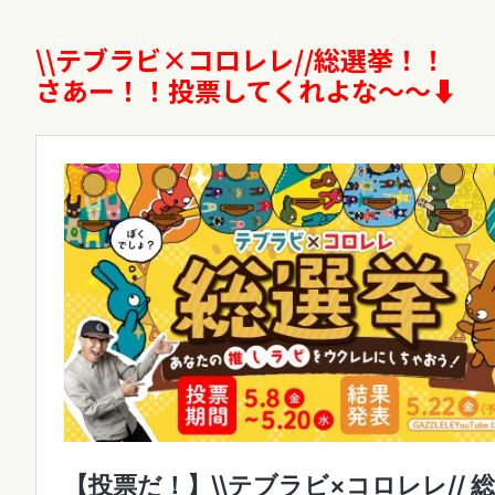
\\
テブラビ
×
コロレレ
//
総選挙！！
さあ
ー！！投票してくれよな〜〜⬇︎