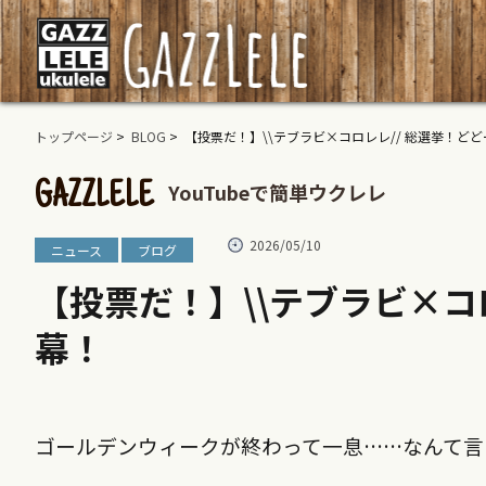
トップページ
>
BLOG
> 【投票だ！】\\テブラビ×コロレレ// 総選挙！ど
YouTubeで簡単ウクレレ
GAZZLELE
2026/05/10
ニュース
ブログ
【投票だ！】\\テブラビ×コ
幕！
ゴールデンウィークが終わって一息……なんて言