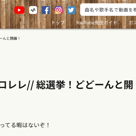
トップ
YouTube完全ガイド
ガ
どーんと開幕！
ロレレ// 総選挙！どどーんと開
ってる暇はないぞ！