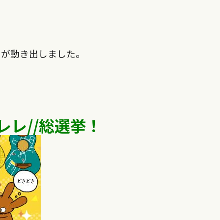
トが動き出しました。
レレ//総選挙！