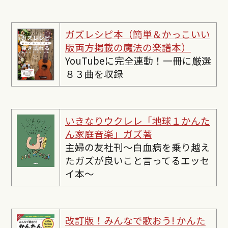
ガズレシピ本（簡単＆かっこいい
版両方掲載の魔法の楽譜本）
YouTubeに完全連動！一冊に厳選
８３曲を収録
いきなりウクレレ「地球１かんた
ん家庭音楽」ガズ著
主婦の友社刊〜白血病を乗り越え
たガズが良いこと言ってるエッセ
イ本〜
改訂版！みんなで歌おう! かんた