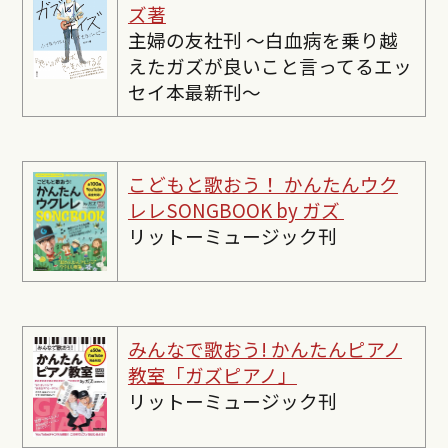
ズ著
主婦の友社刊 〜白血病を乗り越
えたガズが良いこと言ってるエッ
セイ本最新刊〜
こどもと歌おう！ かんたんウク
レレSONGBOOK by ガズ
リットーミュージック刊
みんなで歌おう! かんたんピ
アノ
教室「ガズピアノ」
リットーミュージック刊