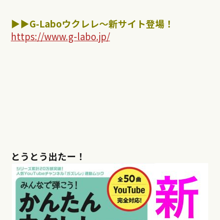
▶︎▶︎
G-Labo
ウクレレ～新サイト登場！
https://www.g-labo.jp/
とうとう出たー！