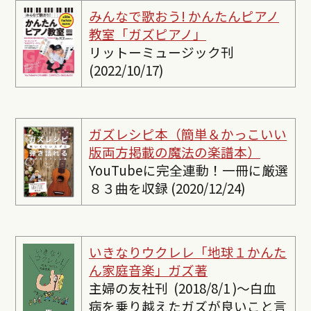
みんなで歌おう! かんたんピ
アノ
教室「ガズピアノ」
リットーミュージック刊
(2022/10/17)
ガズレシピ本（簡単＆かっこいい
版両方掲載の魔法の楽譜本）
YouTubeに完全連動！一冊に厳選
８３曲を収録 (2020/12/24)
いきなりウクレレ「地球１かんた
ん家庭音楽」ガズ著
主婦の友社刊 (2018/8/1 )〜白血
病を乗り越えたガズが良いこと言