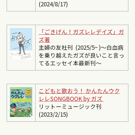
(2024/8/17)
「ごきげん！ガズレレデイズ」ガ
ズ著
主婦の友社刊 (2025/5~ )〜白血病
を乗り越えたガズが良いこと言っ
てるエッセイ本最新刊〜
こどもと歌おう！ かんたんウク
レレSONGBOOK by ガズ
リットーミュージック刊
(2023/2/15)