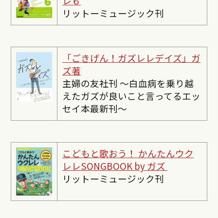
レ６
リットーミュージック刊
「ごきげん！ガズレレデイズ」ガ
ズ著
主婦の友社刊 〜白血病を乗り越
えたガズが良いこと言ってるエッ
セイ本最新刊〜
こどもと歌おう！ かんたんウク
レレSONGBOOK by ガズ
リットーミュージック刊