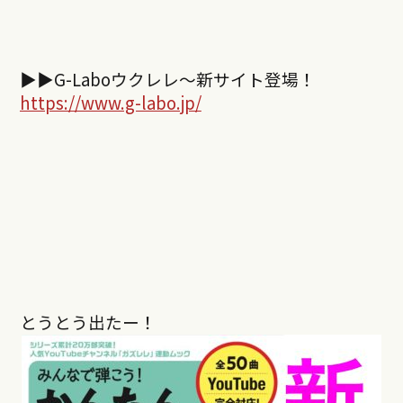
▶︎▶︎
G-Labo
ウクレレ～新サイト登場！
https://www.g-labo.jp/
とうとう出たー！