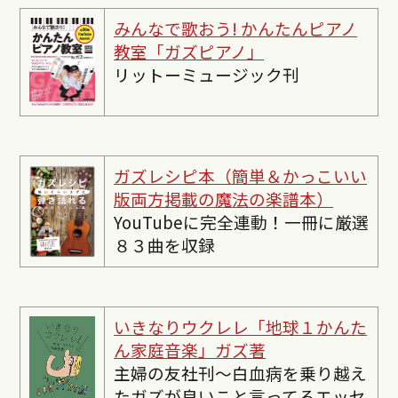
みんなで歌おう! かんたんピ
アノ
教室「ガズピアノ」
リットーミュージック刊
ガズレシピ本（簡単＆かっこいい
版両方掲載の魔法の楽譜本）
YouTubeに完全連動！一冊に厳選
８３曲を収録
いきなりウクレレ「地球１かんた
ん家庭音楽」ガズ著
主婦の友社刊〜白血病を乗り越え
たガズが良いこと言ってるエッセ