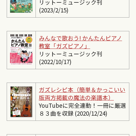
リットーミュージック刊
(2023/2/15)
みんなで歌おう! かんたんピ
アノ
教室「ガズピアノ」
リットーミュージック刊
(2022/10/17)
ガズレシピ本（簡単＆かっこいい
版両方掲載の魔法の楽譜本）
YouTubeに完全連動！一冊に厳選
８３曲を収録 (2020/12/24)