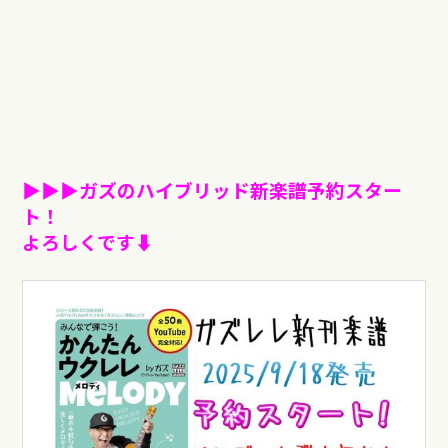
▶︎▶︎▶︎
ガズのハイブリッド新楽譜予約スター
ト！
よろしくです⬇︎