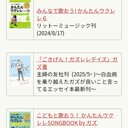
みんなで歌おう! かんたんウクレ
レ６
リットーミュージック刊
(2024/8/17)
「ごきげん！ガズレレデイズ」ガ
ズ著
主婦の友社刊 (2025/5~ )〜白血病
を乗り越えたガズが良いこと言っ
てるエッセイ本最新刊〜
こどもと歌おう！ かんたんウク
レレSONGBOOK by ガズ