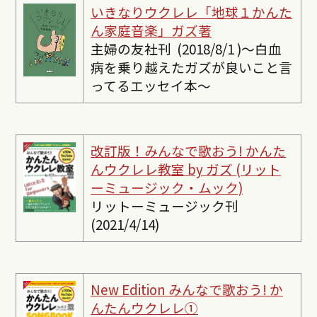
いきなりウクレレ「地球１かんた
ん家庭音楽」ガズ著
主婦の友社刊 (2018/8/1 )〜白血
病を乗り越えたガズが良いこと言
ってるエッセイ本〜
改訂版！みんなで歌おう! かんた
んウクレレ教室 by ガズ (リット
ーミュージック・ムック)
リットーミュージック刊
(2021/4/14)
New Edition みんなで歌おう! か
んたんウクレレ①