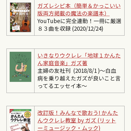
ガズレシピ本（簡単＆かっこいい
版両方掲載の魔法の楽譜本）
YouTubeに完全連動！一冊に厳選
８３曲を収録 (2020/12/24)
いきなりウクレレ「地球１かんた
ん家庭音楽」ガズ著
主婦の友社刊 (2018/8/1 )〜白血
病を乗り越えたガズが良いこと言
ってるエッセイ本〜
改訂版！みんなで歌おう! かんた
んウクレレ教室 by ガズ (リット
ーミュージック・ムック)