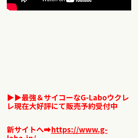
▶︎▶︎最強＆サイコーな
G-Labo
ウクレ
レ現在大好評にて販売予約受付中
新サイトへ
➡︎
https://www.g-
labo.jp/