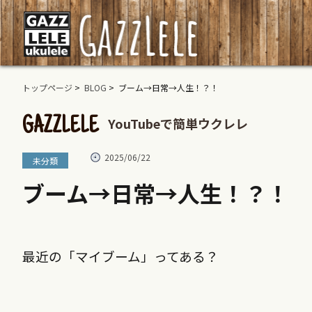
トップページ
>
BLOG
> ブーム→日常→人生！？！
YouTubeで簡単ウクレレ
GAZZLELE
2025/06/22
未分類
ブーム→日常→人生！？！
最近の「マイブーム」ってある？