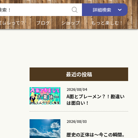
詳細
検索
ズレレって？
ブログ
ショップ
もっと楽しむ！
最近の投稿
2026/08/04
A面とブレーメン？！勘違い
は面白い！
2026/08/03
歴史の正体は〜今この瞬間。