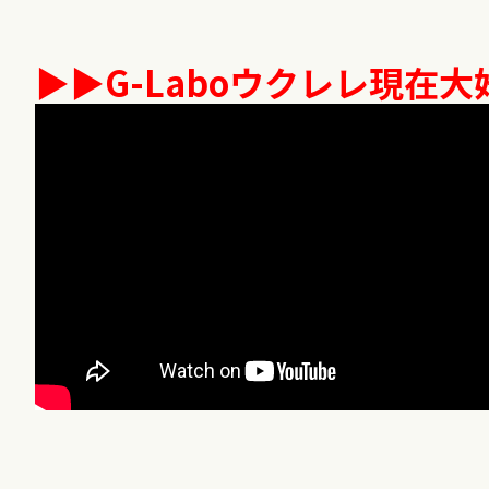
▶︎▶︎
G-Labo
ウクレレ現在大