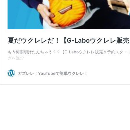
夏だウクレレだ！【G-Laboウクレレ販
もう梅雨明けたんちゃう？？【G-Laboウクレレ販売＆予約スタ
夏
きを読む
だ
ウ
ガズレレ！YouTubeで簡単ウクレレ！
ク
レ
レ
だ！
【G-
Labo
ウ
ク
レ