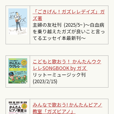
「ごきげん！ガズレレデイズ」ガ
ズ著
主婦の友社刊 (2025/5~ )〜白血病
を乗り越えたガズが良いこと言っ
てるエッセイ本最新刊〜
こどもと歌おう！ かんたんウク
レレSONGBOOK by ガズ
リットーミュージック刊
(2023/2/15)
みんなで歌おう! かんたんピ
アノ
教室「ガズピアノ」