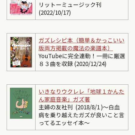
リットーミュージック刊
(2022/10/17)
ガズレシピ本（簡単＆かっこいい
版両方掲載の魔法の楽譜本）
YouTubeに完全連動！一冊に厳選
８３曲を収録 (2020/12/24)
いきなりウクレレ「地球１かんた
ん家庭音楽」ガズ著
主婦の友社刊 (2018/8/1 )〜白血
病を乗り越えたガズが良いこと言
ってるエッセイ本〜