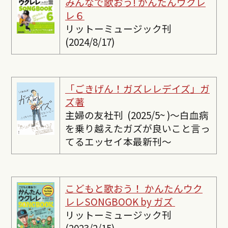
みんなで歌おう! かんたんウクレ
レ６
リットーミュージック刊
(2024/8/17)
「ごきげん！ガズレレデイズ」ガ
ズ著
主婦の友社刊 (2025/5~ )〜白血病
を乗り越えたガズが良いこと言っ
てるエッセイ本最新刊〜
こどもと歌おう！ かんたんウク
レレSONGBOOK by ガズ
リットーミュージック刊
(2023/2/15)