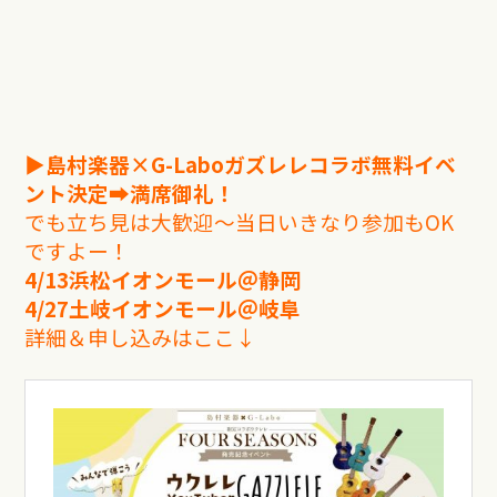
▶︎島村楽器×G-Laboガズレレコラボ無料イベ
ント決定➡︎満席御礼！
でも立ち見は大歓迎〜当日いきなり参加もOK
ですよー！
4/13浜松イオンモール＠静岡
4/27土岐イオンモール＠岐阜
詳細＆申し込みはここ↓