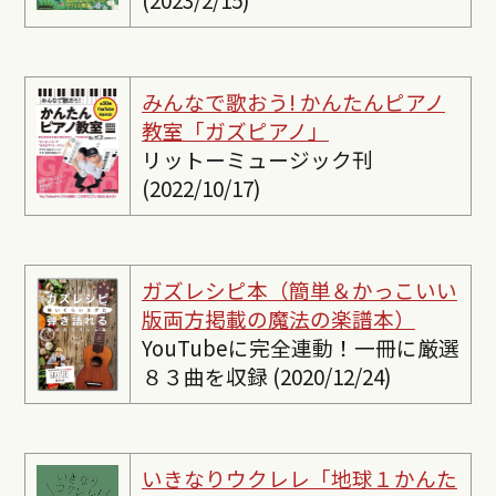
みんなで歌おう! かんたんピ
アノ
教室「ガズピアノ」
リットーミュージック刊
(2022/10/17)
ガズレシピ本（簡単＆かっこいい
版両方掲載の魔法の楽譜本）
YouTubeに完全連動！一冊に厳選
８３曲を収録 (2020/12/24)
いきなりウクレレ「地球１かんた