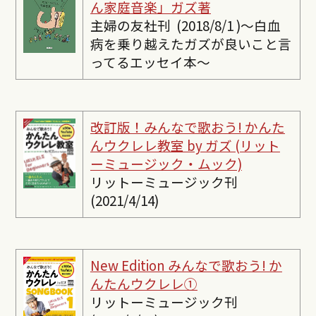
ん家庭音楽」ガズ著
主婦の友社刊 (2018/8/1 )〜白血
病を乗り越えたガズが良いこと言
ってるエッセイ本〜
改訂版！みんなで歌おう! かんた
んウクレレ教室 by ガズ (リット
ーミュージック・ムック)
リットーミュージック刊
(2021/4/14)
New Edition みんなで歌おう! か
んたんウクレレ①
リットーミュージック刊