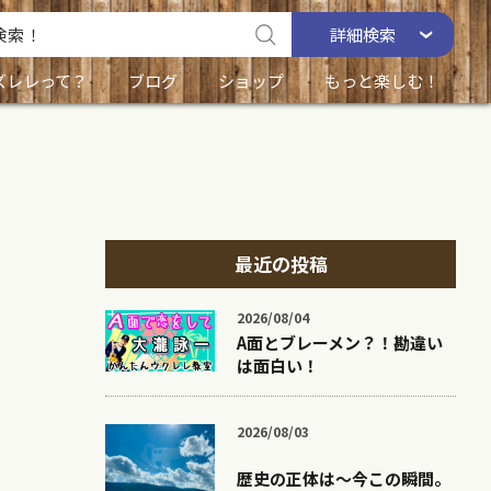
詳細
検索
ズレレって？
ブログ
ショップ
もっと楽しむ！
最近の投稿
2026/08/04
A面とブレーメン？！勘違い
は面白い！
2026/08/03
歴史の正体は〜今この瞬間。