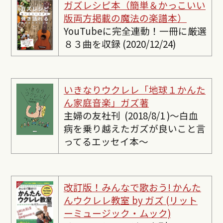
ガズレシピ本（簡単＆かっこいい
版両方掲載の魔法の楽譜本）
YouTubeに完全連動！一冊に厳選
８３曲を収録 (2020/12/24)
いきなりウクレレ「地球１かんた
ん家庭音楽」ガズ著
主婦の友社刊 (2018/8/1 )〜白血
病を乗り越えたガズが良いこと言
ってるエッセイ本〜
改訂版！みんなで歌おう! かんた
んウクレレ教室 by ガズ (リット
ーミュージック・ムック)